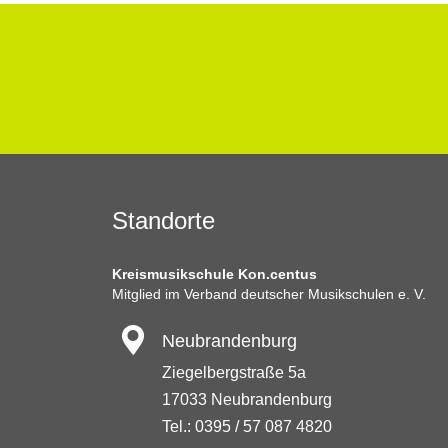
Standorte
Kreismusikschule Kon.centus
Mitglied im Verband deutscher Musikschulen e. V.
Neubrandenburg
Ziegelbergstraße 5a
17033 Neubrandenburg
Tel.: 0395 / 57 087 4820