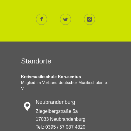
Standorte
Kreismusikschule Kon.centus
Mitglied im Verband deutscher Musikschulen e.
V.
Neubrandenburg
Ziegelbergstraße 5a
17033 Neubrandenburg
Tel.: 0395 / 57 087 4820